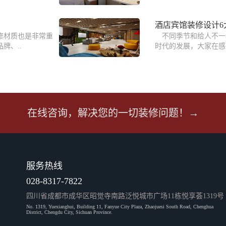
酒店宾馆装修设计6
修材质也是非常重
不同季节和给人不一
牌、..
时代的发展，大家在感
在线咨询，解决您的一切装修问题！→
服务热线
028-8317-7822
四川省成都市成华区昭觉寺南路泛悦城市广场11栋悦享荟1319号
No. 1319, Yuexianghui, Building 11, Fanyue City Plaza, Zhaojuesi South Road, Chenghua
District, Chengdu City, Sichuan Province.