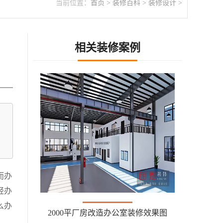
当前位置：
首页
>
装修百科
>
装修设计
>
相关装修案例
而办
轻办
么办
2000平厂房改造办公室装修效果图