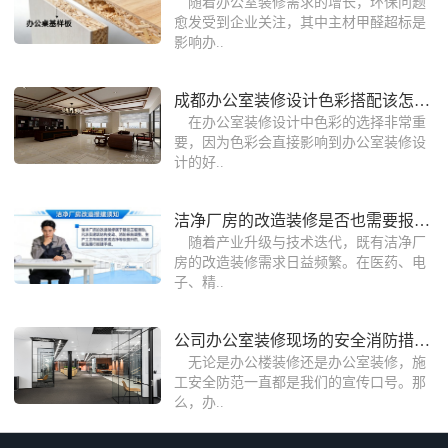
随着办公室装修需求的增长，环保问题
愈发受到企业关注，其中主材甲醛超标是
影响办..
成都办公室装修设计色彩搭配该怎么选择
在办公室装修设计中色彩的选择非常重
要，因为色彩会直接影响到办公室装修设
计的好..
洁净厂房的改造装修是否也需要报建？
随着产业升级与技术迭代，既有洁净厂
房的改造装修需求日益频繁。在医药、电
子、精..
公司办公室装修现场的安全消防措施保护
无论是办公楼装修还是办公室装修，施
工安全防范一直都是我们的宣传口号。那
么，办..