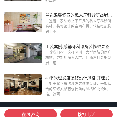
那些商..
营造温馨惬意的私人牙科诊所商铺装修氛
这是一家装修上不平凡的私人牙科诊所
商铺，装修设计的空间布置、软装搭配构
思上不..
工装案例-成都牙科诊所装修效果图
诊所机构，这样区别于大型医院的医疗
机构，更加的深入人群。但随着社会的发
展，这..
40平米理发店装修设计风格 开理发店需要
对于40平米的理发店装修设计，一般适
合的装修风格有现代简约风格和北欧风
格。这两..
版权：Copyright © 2006-2026 成都朗煜建筑装饰工程有限公司
在线咨询
拨打电话
备案：蜀ICP备16013903号-8