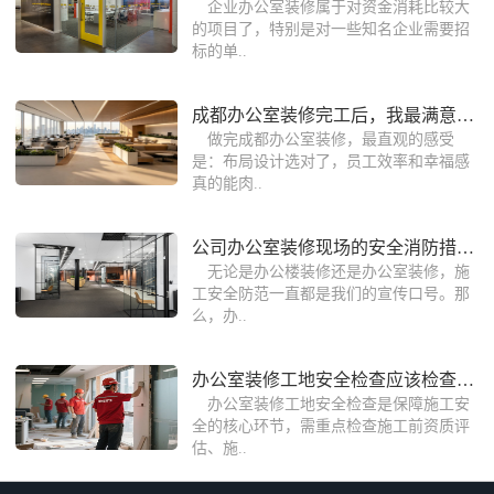
企业办公室装修属于对资金消耗比较大
的项目了，特别是对一些知名企业需要招
标的单..
成都办公室装修完工后，我最满意的7个布
做完成都办公室装修，最直观的感受
是：布局设计选对了，员工效率和幸福感
真的能肉..
公司办公室装修现场的安全消防措施保护
无论是办公楼装修还是办公室装修，施
工安全防范一直都是我们的宣传口号。那
么，办..
办公室装修工地安全检查应该检查什么？
办公室装修工地安全检查是保障施工安
全的核心环节，需重点检查施工前资质评
估、施..