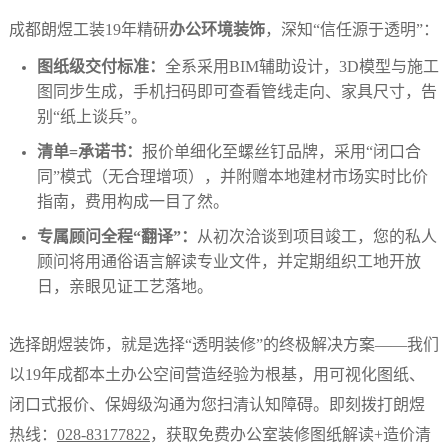
成都朗煜工装19年精研
办公环境装饰
，深知“信任源于透明”：
图纸级交付标准：
全系采用BIM辅助设计，3D模型与施工
图同步生成，手机扫码即可查看管线走向、家具尺寸，告
别“纸上谈兵”。
清单=承诺书：
报价单细化至螺丝钉品牌，采用“闭口合
同”模式（无合理增项），并附赠本地建材市场实时比价
指南，费用构成一目了然。
专属顾问全程“翻译”：
从初次洽谈到项目竣工，您的私人
顾问将用通俗语言解读专业文件，并定期组织工地开放
日，亲眼见证工艺落地。
选择朗煜装饰，就是选择“透明装修”的终极解决方案——我们
以19年成都本土办公空间营造经验为根基，用可视化图纸、
闭口式报价、保姆级沟通为您扫清认知障碍。即刻拨打朗煜
热线：
028-83177822
，获取免费办公室装修图纸解读+造价清