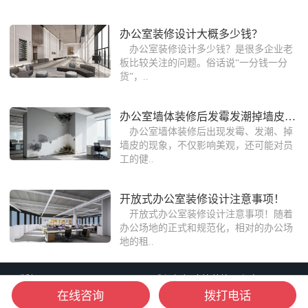
办公室装修设计大概多少钱？
办公室装修设计多少钱？是很多企业老
板比较关注的问题。俗话说“一分钱一分
货”，..
办公室墙体装修后发霉发潮掉墙皮该怎么
办公室墙体装修后出现发霉、发潮、掉
墙皮的现象，不仅影响美观，还可能对员
工的健..
开放式办公室装修设计注意事项！
开放式办公室装修设计注意事项！随着
办公场地的正式和规范化，相对的办公场
地的租..
版权：Copyright © 2006-2026 成都朗煜建筑装饰工程有限公司
在线咨询
拨打电话
备案：蜀ICP备16013903号-8