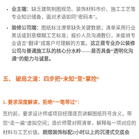
业主端：
缺乏建筑制图规范、装饰材料市价、施工工艺等
专业知识储备，面对术语如同“密码本”。
装修公司端：
图纸标注潦草缺失关键数据；清单采用行业
黑话或刻意模糊工艺标准；报价人员沟通敷衍，未能将专
业语言“翻译”成客户可理解的方案。
这正是专业办公装修
公司与普通施工队的核心分水岭——是否具备“透明化沟
通”的能力与诚意。
五、 破局之道：四步把“未知”变“掌控”
1. 要求深度解读，拒绝“一笔带过”：
签约前，要求设计师或项目经理逐页讲解图纸符号含义，带
您“走一遍”虚拟空间；造价师需对照清单，解释每一项对应的
材料与工艺价值。
朗煜装饰标配2小时以上的沉浸式交底会