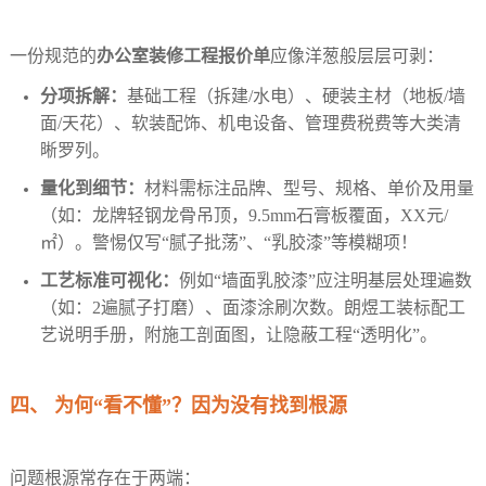
一份规范的
办公室装修工程报价单
应像洋葱般层层可剥：
分项拆解：
基础工程（拆建/水电）、硬装主材（地板/墙
面/天花）、软装配饰、机电设备、管理费税费等大类清
晰罗列。
量化到细节：
材料需标注品牌、型号、规格、单价及用量
（如：龙牌轻钢龙骨吊顶，9.5mm石膏板覆面，XX元/
㎡）。警惕仅写“腻子批荡”、“乳胶漆”等模糊项！
工艺标准可视化：
例如“墙面乳胶漆”应注明基层处理遍数
（如：2遍腻子打磨）、面漆涂刷次数。朗煜工装标配工
艺说明手册，附施工剖面图，让隐蔽工程“透明化”。
四、 为何“看不懂”？因为没有找到根源
问题根源常存在于两端：