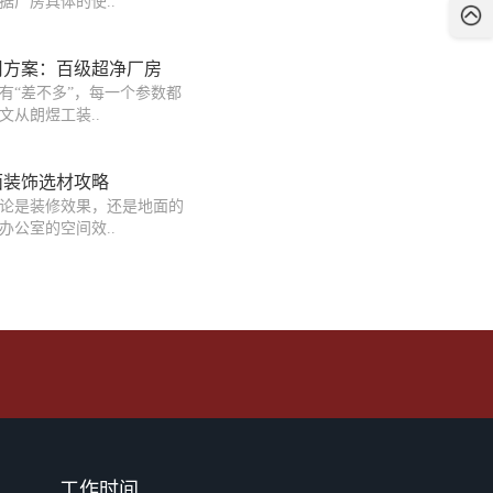
据厂房具体的使..
用方案：百级超净厂房
有“差不多”，每一个参数都
文从朗煜工装..
面装饰选材攻略
论是装修效果，还是地面的
办公室的空间效..
工作时间