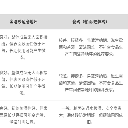
金刚砂耐磨地坪
瓷砖（釉面/通体砖）
良好。整体成型无大面积接
较差。接缝多，易藏污纳垢、滋生霉
缝，但表面致密性低于环
菌和茶渍，清洁困难，不符合食品生
氧，长期使用可能产生微
产车间洁净地坪的推荐要求。
渗。
良好。整体成型无大面积接
较差。接缝多，易藏污纳垢、滋生霉
缝，但表面致密性低于环
菌和茶渍，清洁困难，不符合食品生
氧，长期使用可能产生微
产车间洁净地坪的推荐要求。
渗。
良好。初始防滑性好，但表
一般。釉面砖遇水极滑，安全隐患
面经长期磨损可能变光滑，
大；通体砖防滑稍好，但缝隙问题依
潮湿时需注意。
旧。