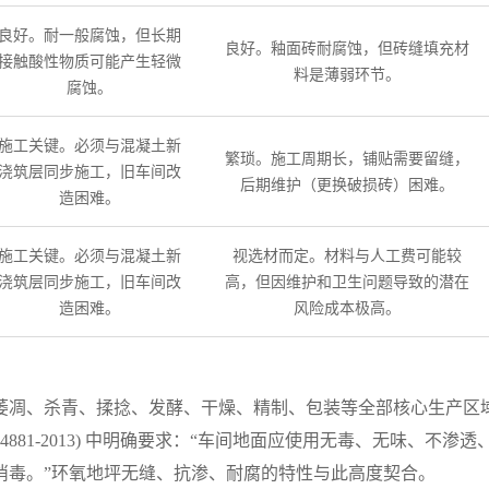
良好。耐一般腐蚀，但长期
良好。釉面砖耐腐蚀，但砖缝填充材
接触酸性物质可能产生轻微
料是薄弱环节。
腐蚀。
施工关键。必须与混凝土新
繁琐。施工周期长，铺贴需要留缝，
浇筑层同步施工，旧车间改
后期维护（更换破损砖）困难。
造困难。
施工关键。必须与混凝土新
视选材而定。材料与人工费可能较
浇筑层同步施工，旧车间改
高，但因维护和卫生问题导致的潜在
造困难。
风险成本极高。
萎凋、杀青、揉捻、发酵、干燥、精制、包装等全部核心生产区
881-2013) 中明确要求：“车间地面应使用无毒、无味、不渗透
消毒。”环氧地坪无缝、抗渗、耐腐的特性与此高度契合。