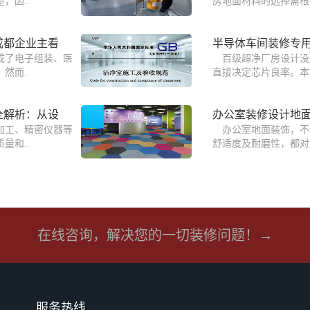
，因..
房地面材料的选择需根
成都企业主看
半导体车间装修专
成了电子组装、医
百级超净厂房设计没
然而..
直接决定芯片良率。本
全解析：从设
办公室装修设计地
加工、精密仪器等
办公室地面装饰，不
量和..
舒适度及耐磨性，都对
在线咨询，解决您的一切装修问题！→
服务热线