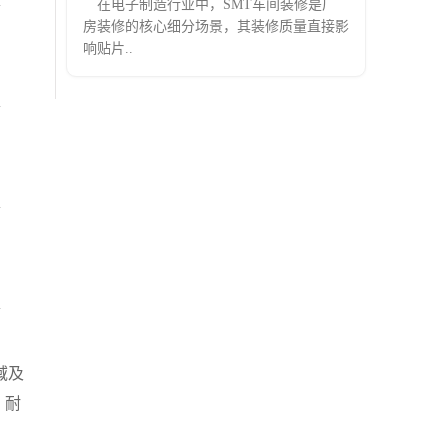
在电子制造行业中，SMT车间装修是厂
房装修的核心细分场景，其装修质量直接影
响贴片..
域及
、耐