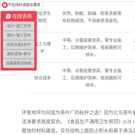
不在线时请留言需求
耐化学生
优秀。耐酸、耐碱、耐茶多酚等
在线咨询
物性
有机物腐蚀，不易被茶渍染色。
设计+施工咨询
报价+施工咨询
中等。对基层要求高，需专业施
施工与维
商务洽谈&合作
工，后期维护简单，局部磨损可
护
邀标咨询+参与
修补。
我要报售后维修
中等。对基层要求高，需专业施
综合成本
工，后期维护简单，局部磨损可
修补。
环氧地坪为何成为茶叶厂的标杆之选？因为它与茶叶
洁净要求高度契合。《食品生产通用卫生规范》(GB 14
腐蚀的材料建造，且在结构上能防止积水和易于清洁