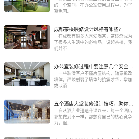
的一个空间，在办公室使用过程中，为了
避免因..
成都茶楼装修设计风格有哪些?
在成都有很多人喜爱喝茶，茶逐渐成为
了很多人生活中的必需品。说起茶楼，我
们并不..
办公室装修过程中要注意几个安全隐患
一些装潢客户不懂房屋结构，随意拆改
墙体，严峻削弱了墙体的抗震才华，增加
或取消..
五个酒店大堂装修设计技巧，助你打造高
自从酒店业迅速升温以来，每一个酒店
都想做到不一样，都想有自己的核心竞争
力，但..