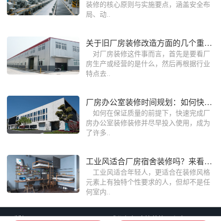
装修的核心原则与实施要点，涵盖安全布
局、动..
关于旧厂房装修改造方面的几个重要建议
对厂房装修这件事而言，首先是要看厂
房生产或经营的是什么，然后再根据行业
特点去..
厂房办公室装修时间规划：如何快速完成
如何在保证质量的前提下，快速完成厂
房办公室装修装修并尽早投入使用，成为
了许多..
工业风适合厂房宿舍装修吗？来看装修公
工业风适合年轻人，更适合在装修风格
元素上有独特个性要求的人，但却不是任
何室内..
版权：Copyright © 2006-2026 成都朗煜建筑装饰工程有限公司