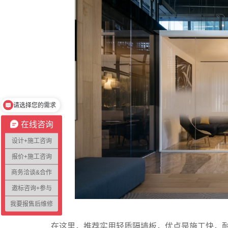
请选择您的需求
在线时10秒内回复
在线咨询
设计+施工咨询
报价+施工咨询
商务洽谈&合作
邀标咨询+参与
我要报售后维修
在这里，推荐实用轻质隔墙板，优点是施工快，