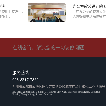
方法
办公室软装设计的五
料使用时有发生，
在办公室的软装设计
施工..
人喜好和生活品位等方
在线咨询，解决您的一切装修问题！→
服务热线
028-8317-7822
四川省成都市成华区昭觉寺南路泛悦城市广场11栋悦享荟1319号
No. 1319, Yuexianghui, Building 11, Fanyue City Plaza, Zhaojuesi South Road, Chenghua
District, Chengdu City, Sichuan Province.