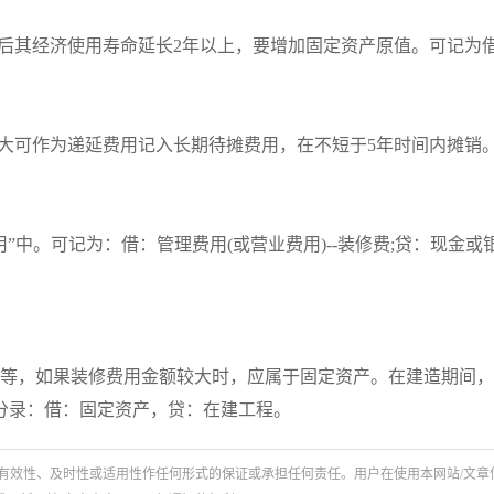
后其经济使用寿命延长2年以上，要增加固定资产原值。可记为
大可作为递延费用记入长期待摊费用，在不短于5年时间内摊销
中。可记为：借：管理费用(或营业费用)--装修费;贷：现金或
等，如果装修费用金额较大时，应属于固定资产。在建造期间，
分录：借：固定资产，贷：在建工程。
有效性、及时性或适用性作任何形式的保证或承担任何责任。用户在使用本网站/文章