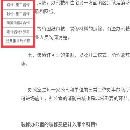
五、消防，办公楼和住宅另一方面的区别就是消防，
设计+施工咨询
提交资质和图纸。
报价+施工咨询
商务洽谈&合作
六、等待图纸审核，装修材料的运输，有些办公楼
邀标咨询+参与
要和物业人员询问清楚。
我要报售后维修
七、装修许可证的张贴，以及开工仪式，能否燃放
求。
办公室是每一家公司和单位的日常工作办事的场所
可进场施工，办公室的消防审核也是非常重要的环节
装修办公室的装修费应计入哪个科目?