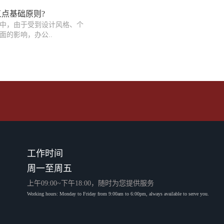
点基础原则?
中，由于受到设计风格、个
面的影响，办公..
工作时间
周一至周五
上午09:00~下午18:00，随时为您提供服务
Working hours: Monday to Friday from 9:00am to 6:00pm, always available to serve you.