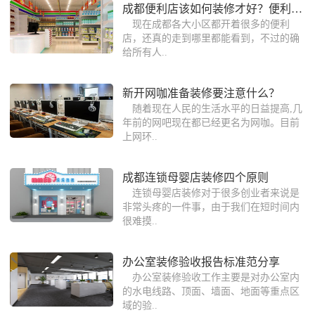
成都便利店该如何装修才好？便利店装修
现在成都各大小区都开着很多的便利
店，还真的走到哪里都能看到，不过的确
给所有人..
新开网咖准备装修要注意什么？
随着现在人民的生活水平的日益提高,几
年前的网吧现在都已经更名为网咖。目前
上网环..
成都连锁母婴店装修四个原则
连锁母婴店装修对于很多创业者来说是
非常头疼的一件事，由于我们在短时间内
很难摸..
办公室装修验收报告标准范分享
办公室装修验收工作主要是对办公室内
的水电线路、顶面、墙面、地面等重点区
域的验..