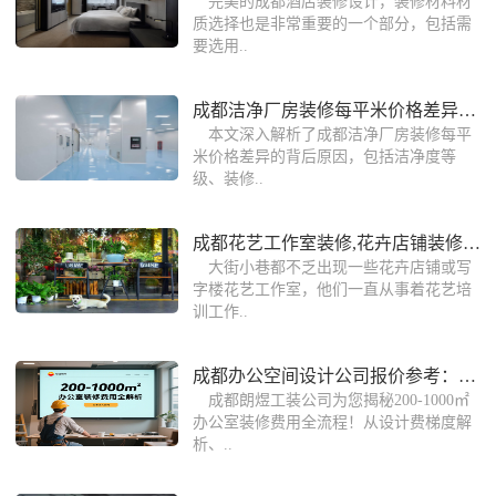
完美的成都酒店装修设计，装修材料材
质选择也是非常重要的一个部分，包括需
要选用..
成都洁净厂房装修每平米价格差异详解
本文深入解析了成都洁净厂房装修每平
米价格差异的背后原因，包括洁净度等
级、装修..
成都花艺工作室装修,花卉店铺装修效果图
大街小巷都不乏出现一些花卉店铺或写
字楼花艺工作室，他们一直从事着花艺培
训工作..
成都办公空间设计公司报价参考：200-10
成都朗煜工装公司为您揭秘‌200-1000㎡
办公室装修费用‌全流程！从设计费梯度解
析、..