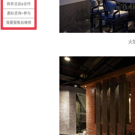
商务洽谈&合作
邀标咨询+参与
我要报售后维修
火