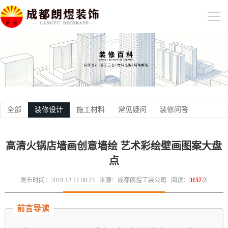
全部
装修设计
施工材料
常见疑问
装修问答
高清火锅店墙画创意墙绘 艺术彩绘壁画图案大盘
点
发布时间：2019-12-11 08:23
来源：成都朗煜工装公司
阅读：
3157
次
前言导读