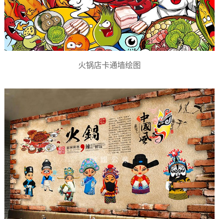
火锅店卡通墙绘图