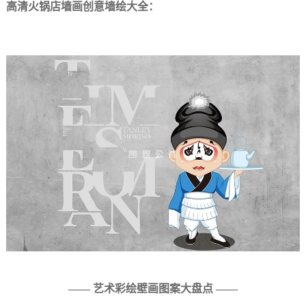
高清火锅店墙画创意墙绘大全：
—— 艺术彩绘壁画图案大盘点 ——