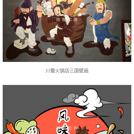
川蜀火锅店三国壁画