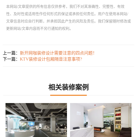
本网站/文章提供的所有信息仅供参考，我们不对其准确性、完整性、有效
性、及时性或适用性作任何形式的保证或承担任何责任。用户在使用本网站/
文章信息时应自行判断，并承担因此产生的风险及责任。我们保留随时修改或
更新网站/文章内容而不另行通知的权利。
上一篇：
新开网咖装修设计需要注意的四点问题！
下一篇：
KTV装修设计包厢隔音注意事项?
相关装修案例