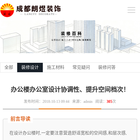
全部
装修设计
施工材料
常见疑问
装修问答
办公楼办公室设计协调性、提升空间档次！
发布时间：2018-10-13 09:44
来源：admin
阅读：
305
次
前言导读
在设计办公楼时,一定要注意营造舒适宽松的空间感,和层次感,