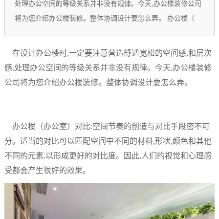
处理办公空间的等级关系并非没有规律。今天,办公楼装修公司
将为您介绍办公楼装修。整体协调设计要怎么弄。 办公楼（
在设计办公楼时,一定要注意营造舒适宽松的空间感,和层次
感,处理办公空间的等级关系并非没有规律。今天,办公楼装修
公司将为您介绍办公楼装修。整体协调设计要怎么弄。
办公楼（办公室）对比:空间节奏的创造与对比手段密不可
分。适当的对比可以匹配空间中不同的材料,形状,颜色和其他
不同的元素,以形成更好的对比度。因此,人们的视觉和心理感
受都会产生很好的效果。