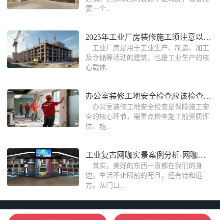
要一个..
2025年工业厂房装修施工须注意以下几点
工业厂房是用于工业生产、制造、加工
及仓储等活动的建筑，也是工业生产的核
心载体..
办公室装修工地安全检查应该检查什么？
办公室装修工地安全检查是保障施工安
全的核心环节，需重点检查施工前资质评
估、施..
工业复古网咖实景案例分析-网咖设计装修
其实，美好的东西一直都在我们的身
边，生活不止眼前的苟且，还有诗和远
方。从门口..
版权：Copyright © 2006-2026 成都朗煜建筑装饰工程有限公司