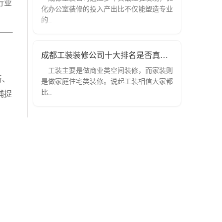
行业
化办公室装修的投入产出比不仅能塑造专业
的..
成都工装装修公司十大排名是否真实？前
工装主要是做商业类空间装修，而家装则
新、
是做家庭住宅类装修。说起工装相信大家都
比..
捕捉