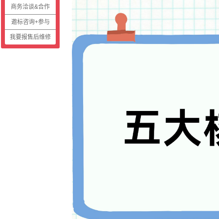
商务洽谈&合作
邀标咨询+参与
我要报售后维修