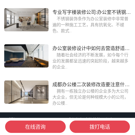
专业写字楼装修公司:办公室不锈钢装饰条
不锈钢装饰条作为办公室装修中非常普
遍的一种施工工艺，具有抗氧化、不褪
色、款式..
办公室装修设计中如何去营造舒适的办公
随着社会经济的不断发展，如今每个行
业的发展都呈迅速的突起阶段，越来越多
的企业..
成都办公楼二次装修改造要注意什么？
拥有一栋独立办公楼的企业多为大公司
大企业，但无论是何种规模大小的公司，
办公楼..
版权：Copyright © 2006-2026 成都朗煜建筑装饰工程有限公司
在线咨询
拨打电话
备案：蜀ICP备16013903号-8