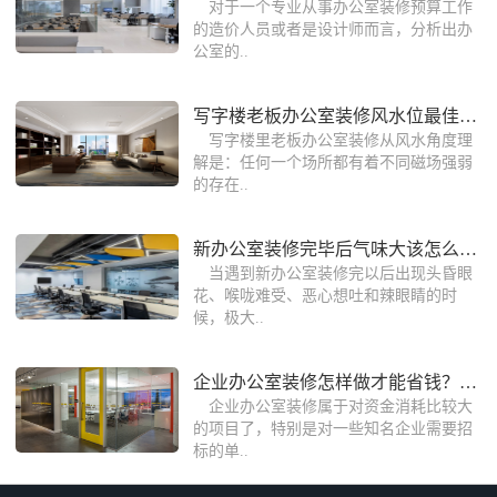
对于一个专业从事办公室装修预算工作
的造价人员或者是设计师而言，分析出办
公室的..
写字楼老板办公室装修风水位最佳位置全
写字楼里老板办公室装修从风水角度理
解是：任何一个场所都有着不同磁场强弱
的存在..
新办公室装修完毕后气味大该怎么处理？
当遇到新办公室装修完以后出现头昏眼
花、喉咙难受、恶心想吐和辣眼睛的时
候，极大..
企业办公室装修怎样做才能省钱？这些装
企业办公室装修属于对资金消耗比较大
的项目了，特别是对一些知名企业需要招
标的单..