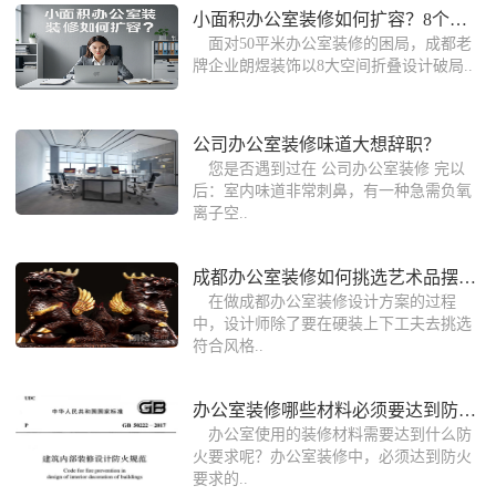
小面积办公室装修如何扩容？8个空间折叠
面对‌50平米办公室装修‌的困局，成都老
牌企业朗煜装饰以‌8大空间折叠设计‌破局..
公司办公室装修味道大想辞职？
您是否遇到过在 公司办公室装修 完以
后：室内味道非常刺鼻，有一种急需负氧
离子空..
成都办公室装修如何挑选艺术品摆饰?
在做成都办公室装修设计方案的过程
中，设计师除了要在硬装上下工夫去挑选
符合风格..
办公室装修哪些材料必须要达到防火要求
办公室使用的装修材料需要达到什么防
火要求呢？办公室装修中，必须达到防火
要求的..