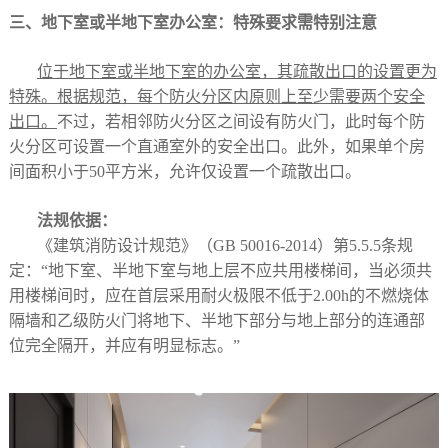
三、地下室或半地下室办公室：特殊要求需特别注意
位于地下室或半地下室的办公室，其疏散出口的设置更为
特殊。根据规范，每个防火分区内原则上至少需要两个安全
出口。
不过，若相邻防火分区之间设有防火门，此时每个防
火分区可设置一个直通室外的安全出口。此外，如果单个房
间面积小于50平方米，允许仅设置一个疏散出口。
法规依据：
《建筑消防设计规范》（GB 50016-2014）第5.5.5条规
定：“地下室、半地下室与地上层不应共用楼梯间，当必须共
用楼梯间时，应在首层采用耐火极限不低于2.00h的不燃烧体
隔墙和乙级防火门将地下、半地下部分与地上部分的连通部
位完全隔开，并应有明显标志。”