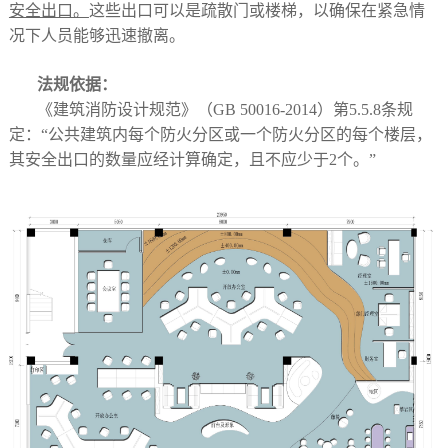
安全出口。
这些出口可以是疏散门或楼梯，以确保在紧急情
况下人员能够迅速撤离。
法规依据：
《建筑消防设计规范》（GB 50016-2014）第5.5.8条规
定：“公共建筑内每个防火分区或一个防火分区的每个楼层，
其安全出口的数量应经计算确定，且不应少于2个。”