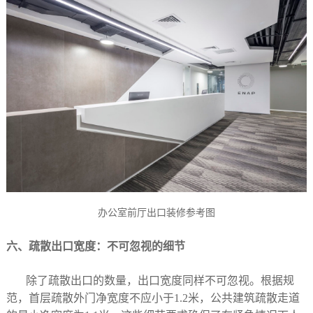
办公室前厅出口装修参考图
六、疏散出口宽度：不可忽视的细节
除了疏散出口的数量，出口宽度同样不可忽视。根据规
范，首层疏散外门净宽度不应小于1.2米，公共建筑疏散走道