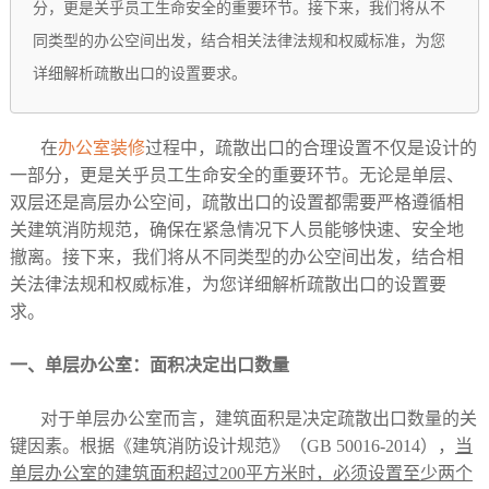
分，更是关乎员工生命安全的重要环节。接下来，我们将从不
同类型的办公空间出发，结合相关法律法规和权威标准，为您
详细解析疏散出口的设置要求。
在
办公室装修
过程中，疏散出口的合理设置不仅是设计的
一部分，更是关乎员工生命安全的重要环节。无论是单层、
双层还是高层办公空间，疏散出口的设置都需要严格遵循相
关建筑消防规范，确保在紧急情况下人员能够快速、安全地
撤离。接下来，我们将从不同类型的办公空间出发，结合相
关法律法规和权威标准，为您详细解析疏散出口的设置要
求。
一、单层办公室：面积决定出口数量
对于单层办公室而言，建筑面积是决定疏散出口数量的关
键因素。根据《建筑消防设计规范》（GB 50016-2014），
当
单层办公室的建筑面积超过200平方米时，必须设置至少两个