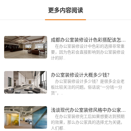
更多内容阅读
成都办公室装修设计色彩搭配该怎么选择
在办公室装修设计中色彩的选择非常重
要，因为色彩会直接影响到办公室装修设
计的好..
办公室装修设计大概多少钱？
办公室装修设计多少钱？是很多企业老
板比较关注的问题。俗话说“一分钱一分
货”，..
浅谈现代办公室装修风格中办公家具的选
在办公室装修完工后如果想要达到预期
的效果，那么办公家具的选择尤为关键。
人们都..