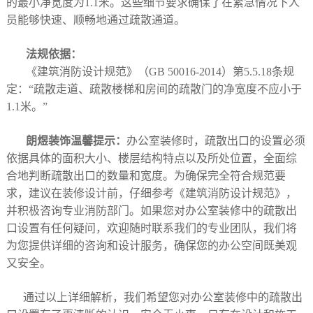
的最小净宽度为1.1米。这些细节要求确保了在紧急情况下人
员能够快速、顺畅地通过疏散通道。
法规依据：
《建筑消防设计规范》（GB 50016-2014）第5.5.18条规
定：“疏散走道、疏散楼梯和房间的疏散门的净宽度不应小于
1.1米。”
朗煜装饰
温馨提示：
办公室装修时，疏散出口的设置必须
依据具体的面积大小、楼层结构特点以及所处位置，全面综
合地判断疏散出口的数量和宽度。为确保完全符合规范要
求，建议在装修设计前，仔细参考《建筑消防设计规范》，
并积极咨询专业消防部门。
如果您对办公室装修中的疏散出
口设置有任何疑问，欢迎随时联系我们的专业团队，我们将
为您提供详细的咨询和设计服务，确保您的办公空间既美观
又安全。
通过以上详细解析，我们希望您对办公室装修中的疏散出