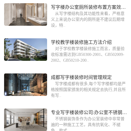
写字楼办公室厕所装修布置方案效果图
从写字楼结构及其功能性来看，严格意
义上来说办公室内的厕所是不建议后期增
设，特..
学校教学楼装修施工方法介绍
对于学校教学楼装修施工而言，质量验
收标准需达到GB50300-2001、GB502009-
2002、GB50210-200..
成都写字楼装修时间管理规定
写字楼成都有很多,每个写字楼都均是严
格按照国家颁发的相关规定去执行,并且所
有写..
专业写字楼装修公司:办公室不锈钢装饰条
不锈钢装饰条作为办公室装修中非常普
遍的一种施工工艺，具有抗氧化、不褪
色、款式..