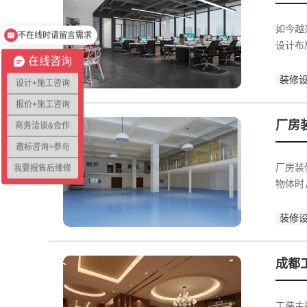
不在线时请留言需求
如今越
请选择您的需求
设计布
在线咨询
装修
设计+施工咨询
报价+施工咨询
厂房
商务洽谈&合作
邀标咨询+参与
厂房装
我要报售后维修
物体时
装修
成都
工装主