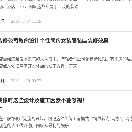
场、酒店、ktv、网咖这些都属于工装的装修...
疑问
2019-11-04 11:19
装修公司教你设计个性简约女装服装店装修效果
店面经济越发不景气的大背景下，年轻者创业可谓步步维艰。有不少90
营起来依旧离不开实体店的线下支撑。开家...
设计
2019-11-01 09:32
装修时这些设计及施工因素不能忽视！
在一股“网咖”潮流的兴起，网吧这种传统固有模式已悄然转为“网咖”。网咖即
现在的人叫做网咖。网咖从最初的娱乐...