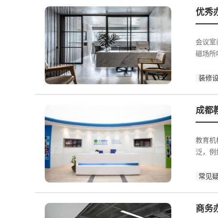
优秀
会议室
磁场所
装修
成都
教育机
泛，例
常见
商务