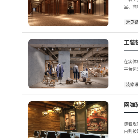
室、商
常见
工装
在实体
平台运
装修
网咖
随着现
内则被