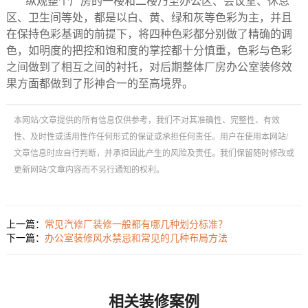
纵观整个厂房的一楼和二楼乃至办公区、会议室、休息
区、卫生间等处，都是以白、黄、绿和灰等色彩为主，并且
在保持色彩基调的前提下，将四种色彩都分别做了精确的调
色，如明度的把控和饱和度的掌控都十分慎重，色彩与色彩
之间做到了相互之间的衬托，对后期整体厂房办公室装修效
果方面都做到了形神合一的至高境界。
本网站/文章提供的所有信息仅供参考，我们不对其准确性、完整性、有效
性、及时性或适用性作任何形式的保证或承担任何责任。用户在使用本网站/
文章信息时应自行判断，并承担因此产生的风险及责任。我们保留随时修改或
更新网站/文章内容而不另行通知的权利。
上一篇：
常见汽修厂装修一般都有哪几种划分标准？
下一篇：
办公室装修风水禁忌和常见的几种布局方法
相关装修案例