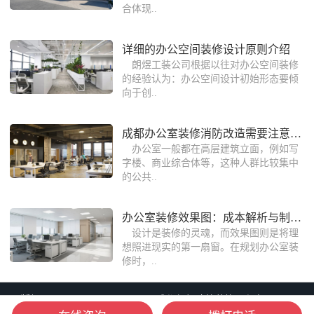
合体现..
详细的办公空间装修设计原则介绍
朗煜工装公司根据以往对办公空间装修
的经验认为：办公空间设计初始形态要倾
向于创..
成都办公室装修消防改造需要注意什么？
办公室一般都在高层建筑立面，例如写
字楼、商业综合体等，这种人群比较集中
的公共..
办公室装修效果图：成本解析与制作须知
设计是装修的灵魂，而效果图则是将理
想照进现实的第一扇窗。在规划办公室装
修时，..
版权：Copyright © 2006-2026 成都朗煜建筑装饰工程有限公司