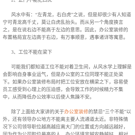
风水中有：“左青龙，右白虎”之说，但是却很少有人知道
宁可青龙高千丈，莫让白虎乱抬头。而从另一个角度换言
之，是在说右边不能高于左边的意思。因此，办公室装修的
布置格局宜左边高于右边，有万事顺意，遇事诸详等寓意。
3、工位不能在梁下
可能我们都知道工位不能对着卫生间，从风水学上理解是
会影响自身事业运气，但是办公室的工位同理不能正处梁
下。如果办公室装修布局时把工位安放在横梁之下，容易使
员工感受到心理上的压迫感，会导致工作的时候精力不集
中，从而降低办公效率以后使人焦躁不安。
除了上面给大家讲的关于
办公室装修
的禁忌“三个不能”以
外，还有领导办公地方不能离主要人流通道太近。非特殊情
况下公司领导职位越高越应离大门的位置或方向越远越好，
因为作为公司职位最高的人，办公环境宜越安静越好，相对