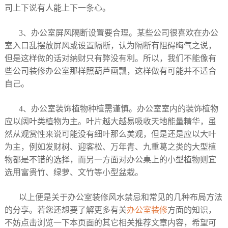
司上下说有人能上下一条心。
3、办公室屏风隔断设置要合理。某些公司很喜欢在办公
室入口乱摆放屏风或设置隔断，认为隔断有阻碍晦气之说，
但是这样做的话对纳财只有弊没有利。所以，我们不能像有
些公司装修办公室那样照葫芦画瓢，这样做有可能并不适合
自己。
4、办公室装饰植物种植需谨慎。办公室室内的装饰植物
应以阔叶类植物为主。叶片越大越易吸收天地能量精华，虽
然从观赏性来说可能没有细叶那么美观，但是还是应以大叶
为主，例如发财树、迎客松、万年青、九重葛之类的大型植
物都是不错的选择，而另一方面对办公桌上的小型植物则宜
选用富贵竹、绿萝、文竹等小型盆栽。
以上便是关于办公室装修风水禁忌和常见的几种布局方法
的分享。若您还想要了解更多有关
办公室装修
方面的知识，
不妨点击浏览一下本页面的其它相关推荐文章内容，希望可