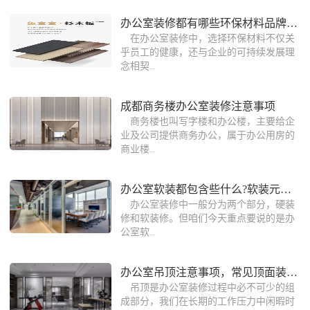
办公室装修都有哪些环保材料品牌推荐？
在办公室装修中，选择环保材料不仅关
乎员工的健康，还与企业的可持续发展理
念相契..
成都商务楼办公室装修注意事项
商务楼也叫写字楼和办公楼，主要给企
业及公司提供商务办公，属于办公用房的
商业楼..
办公室软装都包含些什么?软装元素有哪些
办公室装修中一般分为两个部分，硬装
修和软装修。但咱们今天重点要说的是办
公室软..
办公室吊顶注意事项，常见顶面装饰材料
吊顶是办公室装修过程中必不可少的组
成部分，我们在长期的工作压力中闲暇时