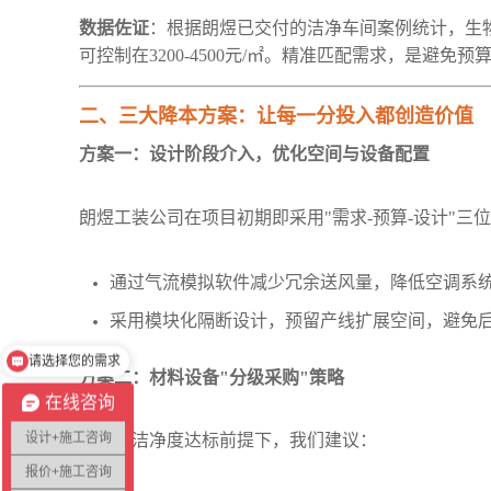
‌数据佐证‌
：根据朗煜已交付的洁净车间案例统计，生物
可控制在3200-4500元/㎡。精准匹配需求，是避免
二、三大降本方案：让每一分投入都创造价值
方案一：设计阶段介入，优化空间与设备配置
‌朗煜工装公司‌在项目初期即采用"需求-预算-设计"三
通过气流模拟软件减少冗余送风量，降低空调系统
请选择您的需求
采用模块化隔断设计，预留产线扩展空间，避免
在线时10秒内回复
方案二：材料设备"分级采购"策略
在线咨询
设计+施工咨询
在保证洁净度达标前提下，我们建议：
报价+施工咨询