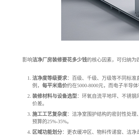
影响‌
洁净厂房装修要花多少‌钱
的核心因素，可归纳为
‌洁净度等级要求‌
：百级、千级、万级等不同标准
例，‌
每平米造价‌
约在5000-8000元，而电子半
‌装修材料与设备选型‌
：环氧自流平地坪、不锈钢风
价差。
‌施工工艺复杂度‌
：洁净室围护结构的密封性处理
预算的25%-35%。
‌区域功能划分‌
：更衣缓冲区、物料传递窗、洁净