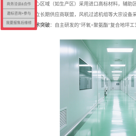
核心区域（如生产区）采用进口高标材料，辅助
商务洽谈&合作
邀标咨询+参与
建立长期供应商联盟，风机过滤机组等大宗设备采购
我要报售后维修
‌技术突破‌
：自主研发的"环氧+聚氨酯"复合地坪工