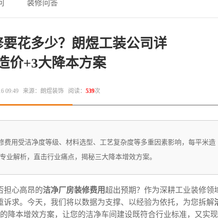
问
装修问答
修要花多少？朗煜工装公司详
造价+3大降本方案
 09:49
来源：朗煜装饰
阅读：
539
次
修费用‌受洁净度等级、材料选型、工艺复杂度等多重因素影响，‌每平米造
装公司‌专业解析，直击行业痛点，揭秘三大降本增效方案。
担心高昂的‌
洁净厂房装修费用‌
超出预期？作为深耕工业装修领域
双重诉求。今天，我们将以数据为支撑、以经验为依托，为您拆解‌
证的降本增效方案，让您的洁净车间建设既符合行业标准，又实