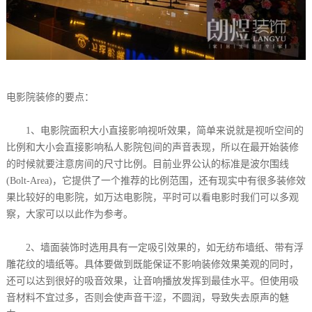
电影院装修的要点：
1、电影院面积大小直接影响视听效果，简单来说就是视听空间的
比例和大小会直接影响私人影院包间的声音表现，所以在最开始装修
的时候就要注意房间的尺寸比例。目前业界公认的标准是波尔围线
(Bolt-Area)，它提供了一个推荐的比例范围，还有现实中有很多装修效
果比较好的电影院，如万达电影院，平时可以看电影时我们可以多观
察，大家可以以此作为参考。
2、墙面装饰时选用具有一定吸引效果的，如无纺布墙纸、带有浮
雕花纹的墙纸等。具体要做到既能保证不影响装修效果美观的同时，
还可以达到很好的吸音效果，让音响播放发挥到最佳水平。但使用吸
音材料不宜过多，否则会使声音干涩，不圆润，导致失去原声的魅